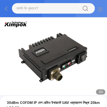
2
/
2
30dBm COFDM IP মেশ রেডিও ইথারনেট UAV ওয়্যারলেস লিঙ্ক 20km