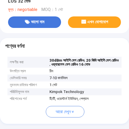
LOS 32 নোড
মূল্য：negotiable
MOQ：1 সেট
ভালো দাম
এখন যোগাযোগ
পণ্যের বর্ণনা
,
30dBm আইপি মেশ রেডিও
20 কিমি আইপি মেশ রেডিও
লক্ষণীয় করা
,
ওয়্যারলেস মেশ রেডিও 16 নোড
উৎপত্তি স্থল
চীন
ডেলিভারি সময়
7-10 কার্যদিবস
ন্যূনতম চাহিদার পরিমাণ
1 সেট
পরিচিতিমুলক নাম
Kimpok Technology
পরিশোধের শর্ত
টি/টি, ওয়েস্টার্ন ইউনিয়ন, পেপ্যাল
আরো দেখুন