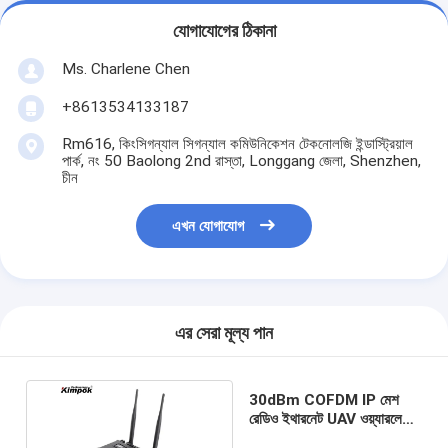
যোগাযোগের ঠিকানা
Ms. Charlene Chen
+8613534133187
Rm616, কিংসিগন্যাল সিগন্যাল কমিউনিকেশন টেকনোলজি ইন্ডাস্ট্রিয়াল
পার্ক, নং 50 Baolong 2nd রাস্তা, Longgang জেলা, Shenzhen,
চীন
এখন যোগাযোগ
এর সেরা মূল্য পান
30dBm COFDM IP মেশ
রেডিও ইথারনেট UAV ওয়্যারলেস
লিঙ্ক 20km LOS 32 নোড