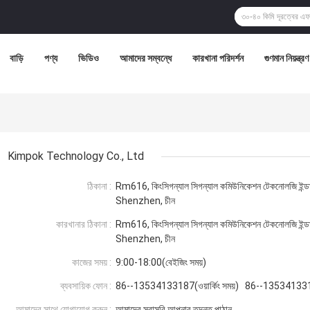
বাড়ি
পণ্য
ভিডিও
আমাদের সম্বন্ধে
কারখানা পরিদর্শন
গুণমান নিয়ন্ত্রণ
Kimpok Technology Co., Ltd
ঠিকানা :
Rm616, কিংসিগন্যাল সিগন্যাল কমিউনিকেশন টেকনোলজি ইন্ডা
Shenzhen, চীন
কারখানার ঠিকানা :
Rm616, কিংসিগন্যাল সিগন্যাল কমিউনিকেশন টেকনোলজি ইন্ডা
Shenzhen, চীন
কাজের সময় :
9:00-18:00(বেইজিং সময়)
ব্যবসায়িক ফোন :
86--13534133187(ওয়ার্কিং সময়) 86--13534133
আমাদের সাথে যোগাযোগ করুন :
আমাদের সরাসরি আপনার তদন্ত পাঠান