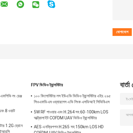
বার্তা
FPV ভিডিও ট্রান্সমিটার
ট এফপিভি লং রেঞ্জ
১০০ কিলোমিটার লস ইউএভি ভিডিও ট্রান্সমিটার এইচ.২৬৫
সিওএফডিএম ওয়্যারলেস এভি লিংক এসডিআই সিভিবিএস
ইনপুট
এবং 8 ওয়াট
5W RF পাওয়ার এবং H.264 সহ 60-100km LOS
আল্ট্রালাইট COFDM UAV ভিডিও ট্রান্সমিটার
িটার 1.2G ড্রোন
AES এনক্রিপশন H.265 সহ 150km LOS HD
 আইআরসি
COFDM UAV ভিডিও ট্রান্সমিটার