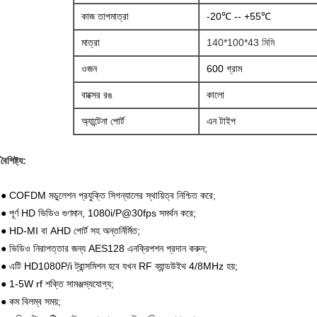
কাজ তাপমাত্রা
-20℃ -- +55℃
মাত্রা
140*100*43 মিমি
ওজন
600 গ্রাম
বাক্সের রঙ
কালো
অ্যান্টেনা পোর্ট
এন টাইপ
বৈশিষ্ট্য:
● COFDM মডুলেশন প্রযুক্তি সিগন্যালের স্থায়িত্ব নিশ্চিত করে
;
● পূর্ণ HD ভিডিও গুণমান, 1080i/P@30fps সমর্থন করে;
● HD-MI বা AHD পোর্ট সহ অন্তর্নির্মিত;
● ভিডিও নিরাপত্তার জন্য AES128 এনক্রিপশন প্রদান করুন;
● এটি HD1080P/i ট্রান্সমিশন হবে যখন RF ব্যান্ডউইথ 4/8MHz হয়;
● 1-5W rf শক্তি সামঞ্জস্যযোগ্য;
● কম বিলম্ব সময়;