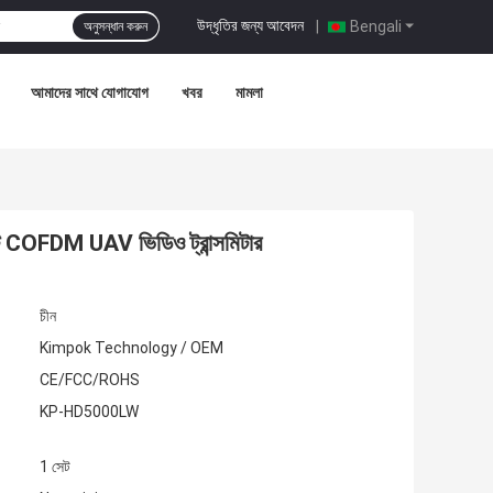
উদ্ধৃতির জন্য আবেদন
|
Bengali
অনুসন্ধান করুন
আমাদের সাথে যোগাযোগ
খবর
মামলা
COFDM UAV ভিডিও ট্রান্সমিটার
চীন
Kimpok Technology / OEM
CE/FCC/ROHS
KP-HD5000LW
1 সেট