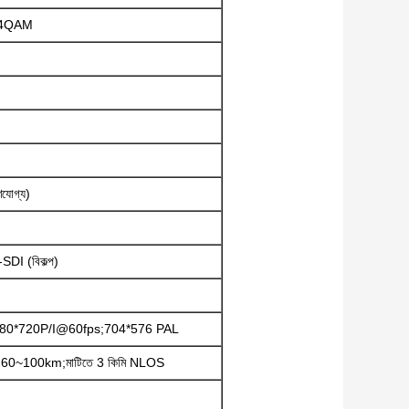
64QAM
যোগ্য)
I (বিকল্প)
80*720P/I@60fps;704*576 PAL
্যন্ত 60~100km;মাটিতে 3 কিমি NLOS