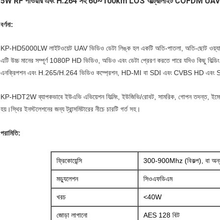
5W RF পাওয়ার এবং H.264 সহ 60~100km LOS আল্ট্রালাইট COFDM UAV ভিডি
বর্ণনা:
KP-HD5000LW লাইটওয়েট UAV ভিডিও ডেটা লিঙ্ক হল একটি অতি-পাতলা, অতি-ছোট ওয়্যারলে
এটি উচ্চ মানের সম্পূর্ণ 1080P HD ভিডিও, অডিও এবং ডেটা প্রেরণ করতে পারে যদিও কিছু বিল্ডিং 
এনক্রিপশন এবং H.265/H.264 ভিডিও কম্প্রেশন, HD-MI বা SDI এবং CVBS HD এবং SD 
KP-HDT2W ব্যাপকভাবে ইউএভি এভিয়েশন ফিল্মিং, ইউজিভি/রোবট, সামরিক, গোপন তদন্ত, ইমেজ মনি
হয়।
স্থির ইনস্টলেশনের জন্য ট্রান্সমিটারের নীচে চারটি গর্ত সহ।
পরামিতি:
ফ্রিকোয়েন্সি
300-900Mhz (বিকল্প), বা অন্য ব
মড্যুলেশন
সিওএফডিএম
খরচ
<40W
জোড়া লাগানো
AES 128 বিট