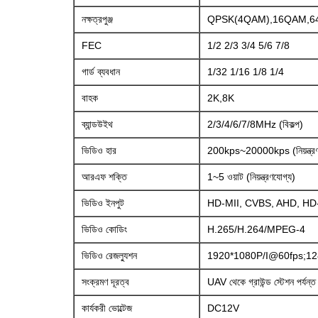
নক্ষত্রপুঞ্জ
QPSK(4QAM),16QAM,
FEC
1/2 2/3 3/4 5/6 7/8
গার্ড ব্যবধান
1/32 1/16 1/8 1/4
বাহক
2K,8K
ব্যান্ডউইথ
2/3/4/6/7/8MHz (বিকল্প)
ভিডিও হার
200kps~20000kps (নিয়ন্ত্রণ
আরএফ শক্তি
1~5 ওয়াট (নিয়ন্ত্রণযোগ্য)
ভিডিও ইনপুট
HD-MII, CVBS, AHD, HD-SD
ভিডিও কোডিং
H.265/H.264/MPEG-4
ভিডিও রেজল্যুশন
1920*1080P/I@60fps;12
সংক্রমণ দূরত্ব
UAV থেকে গ্রাউন্ড স্টেশন পর
কার্যকরী ভোল্টেজ
DC12V