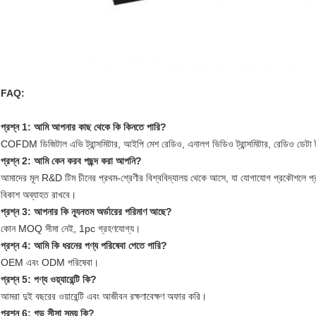
FAQ:
প্রশ্ন 1: আমি আপনার কাছ থেকে কি কিনতে পারি?
COFDM ডিজিটাল এভি ট্রান্সমিটার, আইপি মেশ রেডিও, এনালগ ভিডিও ট্রান্সমিটার, রেডিও ডেটা ট্র
প্রশ্ন 2: আমি কেন করব
পছন্দ করা
আপনি?
আমাদের মূল R&D টিম চীনের প্রথম-শ্রেণীর বিশ্ববিদ্যালয় থেকে আসে, যা যোগাযোগ প্রকৌশলে প্
বিকাশ অব্যাহত রাখবে।
প্রশ্ন 3: আপনার কি ন্যূনতম অর্ডারের পরিমাণ আছে?
কোন MOQ সীমা নেই, 1pc গ্রহণযোগ্য।
প্রশ্ন 4: আমি কি ধরনের পণ্য পরিষেবা পেতে পারি?
OEM এবং ODM পরিষেবা।
প্রশ্ন 5: পণ্য ওয়্যারেন্টি কি?
আমরা দুই বছরের ওয়ারেন্টি এবং আজীবন রক্ষণাবেক্ষণ অফার করি।
প্রশ্ন 6: গড় সীসা সময় কি?