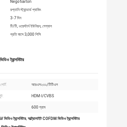
Negotiaiton
রপ্তানি স্ট্যান্ডার্ড প্যাকিং
3-7 দিন
টি/টি, ওয়েস্টার্ন ইউনিয়ন, পেপ্যাল
প্রতি মাসে 3,000 পিসি
 ট্রান্সমিটার
পোর্ট:
আরএস২৩২/টিটিএল
ুট:
HDM-I/CVBS
600 গ্রাম
ডিও ট্রান্সমিটার
,
আল্ট্রালাইট COFDM ভিডিও ট্রান্সমিটার