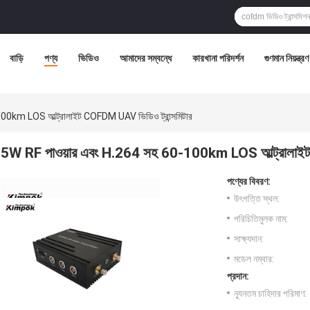
বাড়ি
পণ্য
ভিডিও
আমাদের সম্বন্ধে
কারখানা পরিদর্শন
গুণমান নিয়ন্ত্রণ
00km LOS আল্ট্রালাইট COFDM UAV ভিডিও ট্রান্সমিটার
5W RF পাওয়ার এবং H.264 সহ 60-100km LOS আল্ট্রালাইট 
পণ্যের বিবরণ:
উৎপত্তি স্থল:
পরিচিতিমুলক নাম:
সাক্ষ্যদান:
মডেল নম্বার:
প্রদান:
ন্যূনতম চাহিদার পরিমাণ: