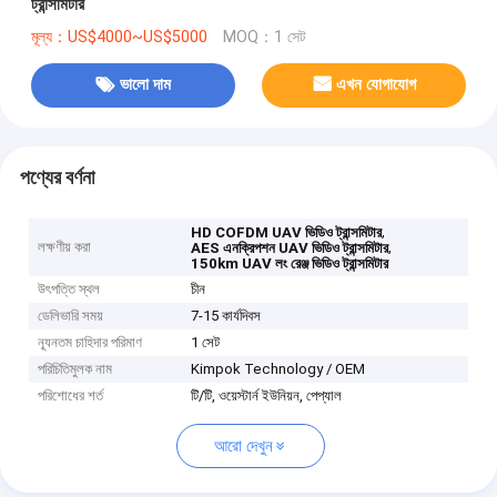
ট্রান্সমিটার
মূল্য：US$4000~US$5000
MOQ：1 সেট
ভালো দাম
এখন যোগাযোগ
পণ্যের বর্ণনা
,
HD COFDM UAV ভিডিও ট্রান্সমিটার
লক্ষণীয় করা
,
AES এনক্রিপশন UAV ভিডিও ট্রান্সমিটার
150km UAV লং রেঞ্জ ভিডিও ট্রান্সমিটার
উৎপত্তি স্থল
চীন
ডেলিভারি সময়
7-15 কার্যদিবস
ন্যূনতম চাহিদার পরিমাণ
1 সেট
পরিচিতিমুলক নাম
Kimpok Technology / OEM
পরিশোধের শর্ত
টি/টি, ওয়েস্টার্ন ইউনিয়ন, পেপ্যাল
আরো দেখুন