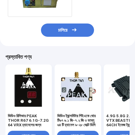
UAV ভিডিও ট্রান্সমিটার
চালিয়ে
প্রস্তাবিত পণ্য
ভিডিও রিসিভার PEAK
ভিডিও ট্রান্সমিটার পিইএকে থোর
4.9G 5.8G 2.5
THOR R67 6.1G-7.2G
টি৬৭ ৬.১ জি-৭.২ জি ৩ ডাব্লু
VTX BEASTFP
64 VRX চ্যানেলের জন্য
৬৪ টি চ্যানেল ৯-২৮ ভোল্ট ডিসি
64CH ইমেজ ট্রান্সম
আনুষাঙ্গিক