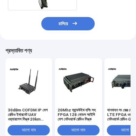
চালিয়ে
প্রস্তাবিত পণ্য
30dBm COFDM IP মেশ
20Mhz ব্যান্ডউইথ হপিং সহ
যানবাহন লং রেঞ্জ মেশ 
রেডিও ইথারনেট UAV
FPGA 128 নোডস আইপি
LTE FPGA ওয়্যার
ওয়্যারলেস লিঙ্ক 20km
মেশ নেটওয়ার্ক রেডিও লিঙ্ক
নেটওয়ার্ক রেডিও G
LOS 32 নোড
ফাংশন
ভালো দাম
ভালো দাম
ভালো দাম