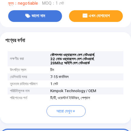
মূল্য：negotiable
MOQ：1 সেট
ভালো দাম
এখন যোগাযোগ
পণ্যের বর্ণনা
,
কৌশলগত ওয়্যারলেস মেশ নেটওয়ার্ক
লক্ষণীয় করা
,
32 নোড ওয়্যারলেস মেশ নেটওয়ার্ক
20Mhz আইপি মেশ নেটওয়ার্ক
উৎপত্তি স্থল
চীন
ডেলিভারি সময়
7-15 কার্যদিবস
ন্যূনতম চাহিদার পরিমাণ
1 সেট
পরিচিতিমুলক নাম
Kimpok Technology / OEM
পরিশোধের শর্ত
টি/টি, ওয়েস্টার্ন ইউনিয়ন, পেপ্যাল
আরো দেখুন