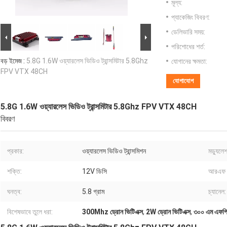
মূল্য:
প্যাকেজিং বিবরণ:
ডেলিভারি সময়:
পরিশোধের শর্ত:
বড় ইমেজ :
5.8G 1.6W ওয়্যারলেস ভিডিও ট্রান্সমিটার 5.8Ghz
যোগানের ক্ষমতা:
FPV VTX 48CH
যোগাযোগ
5.8G 1.6W ওয়্যারলেস ভিডিও ট্রান্সমিটার 5.8Ghz FPV VTX 48CH
বিবরণ
প্রকার:
ওয়্যারলেস ভিডিও ট্রান্সমিশন
মড্যুলে
শক্তি:
12V ডিসি
আরএফ শ
ঘনত্ব:
5.8 গ্রাম
চ্যানেল:
বিশেষভাবে তুলে ধরা:
300Mhz ড্রোন ভিটিএক্স
,
2W ড্রোন ভিটিএক্স
,
৩০০ এম এফপিভি