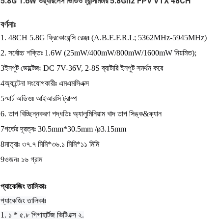
5.8G 1.6W ওয়্যারলেস ভিডিও ট্রান্সমিটার 5.8Ghz FPV VTX 48CH
বর্ণনাঃ
1. 48CH 5.8G ফ্রিকোয়েন্সি রেঞ্জঃ (A.B.E.F.R.L; 5362MHz-5945MHz)
2. সর্বোচ্চ শক্তিঃ 1.6W (25mW/400mW/800mW/1600mW নিয়মিত);
3ইনপুট ভোল্টেজঃ DC 7V-36V, 2-8S ব্যাটারি ইনপুট সমর্থন করে
4অ্যান্টেনা সংযোগকারীঃ এমএমসিএক্স
5স্মার্ট অডিওঃ আইআরসি ট্রাম্প
6. তাপ বিচ্ছিন্নকরণ পদ্ধতিঃ অ্যালুমিনিয়াম খাদ তাপ সিঙ্ক&ফ্যান
7গর্তের দূরত্বঃ 30.5mm*30.5mm /ø3.15mm
8মাত্রাঃ ৩৭.৭ মিমি*৩৬.১ মিমি*১১ মিমি
9ওজনঃ ১৬ গ্রাম
প্যাকেজিং তালিকাঃ
প্যাকেজিং তালিকাঃ
1. ১ * ৫.৮ গিগাহার্টজ ভিটিএক্স ২.