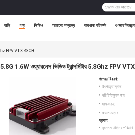
বাড়ি
পণ্য
ভিডিও
আমাদের সম্বন্ধে
কারখানা পরিদর্শন
গুণমান নিয়ন্ত্রণ
 5.8Ghz FPV VTX 48CH
5.8G 1.6W ওয়্যারলেস ভিডিও ট্রান্সমিটার 5.8Ghz FPV V
পণ্যের বিবরণ:
উৎপত্তি স্থল:
পরিচিতিমুলক নাম:
সাক্ষ্যদান:
মডেল নম্বার:
প্রদান:
ন্যূনতম চাহিদার পরিমাণ: