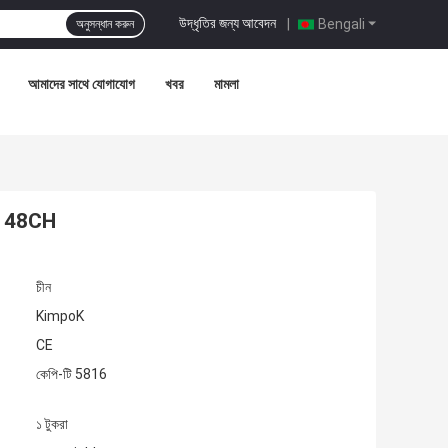
উদ্ধৃতির জন্য আবেদন
|
Bengali
অনুসন্ধান করুন
আমাদের সাথে যোগাযোগ
খবর
মামলা
TX 48CH
চীন
KimpoK
CE
কেপি-টি 5816
১ টুকরা