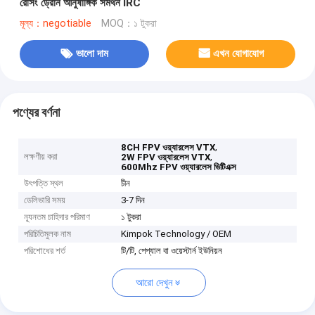
রেসিং ড্রোন আনুষাঙ্গিক সমর্থন IRC
মূল্য：negotiable
MOQ：১ টুকরা
ভালো দাম
এখন যোগাযোগ
পণ্যের বর্ণনা
,
8CH FPV ওয়্যারলেস VTX
লক্ষণীয় করা
,
2W FPV ওয়্যারলেস VTX
600Mhz FPV ওয়্যারলেস ভিটিএক্স
উৎপত্তি স্থল
চীন
ডেলিভারি সময়
3-7 দিন
ন্যূনতম চাহিদার পরিমাণ
১ টুকরা
পরিচিতিমুলক নাম
Kimpok Technology / OEM
পরিশোধের শর্ত
টি/টি, পেপ্যাল ​​বা ওয়েস্টার্ন ইউনিয়ন
আরো দেখুন