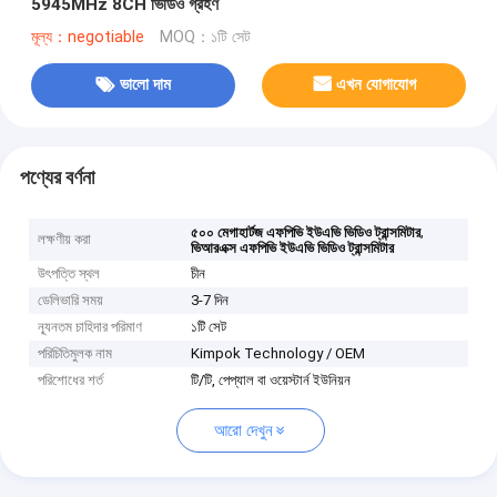
5945MHz 8CH ভিডিও গ্রহণ
মূল্য：negotiable
MOQ：১টি সেট
ভালো দাম
এখন যোগাযোগ
পণ্যের বর্ণনা
,
৫০০ মেগাহার্টজ এফপিভি ইউএভি ভিডিও ট্রান্সমিটার
লক্ষণীয় করা
ভিআরএক্স এফপিভি ইউএভি ভিডিও ট্রান্সমিটার
উৎপত্তি স্থল
চীন
ডেলিভারি সময়
3-7 দিন
ন্যূনতম চাহিদার পরিমাণ
১টি সেট
পরিচিতিমুলক নাম
Kimpok Technology / OEM
পরিশোধের শর্ত
টি/টি, পেপ্যাল ​​বা ওয়েস্টার্ন ইউনিয়ন
আরো দেখুন