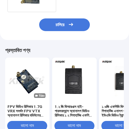
চালিয়ে
প্রস্তাবিত পণ্য
FPV ভিডিও রিসিভার 1.7G
1.২ জি ভিআরএক্স হাই-
১.৬জি এফপিভি ভিআরএ
VRX সমর্থন FPV VTX
পারফরম্যান্স অ্যানালগ ভিডিও
গিগাহার্টজ এনালগ ওয়্
অ্যানালগ রিসিভার মডিউলের
রিসিভার ১.২ গিগাহার্টজ এফপিভি
ইউএভি ভিডিও ট্রান্সমি
জন্য FPV গগলস
ভিআরএক্স ড্রোন আনুষাঙ্গিকের
লং রেঞ্জ ইমেজ ট্রান্সম
জন্য
ভালো দাম
ভালো দাম
ভালো দাম