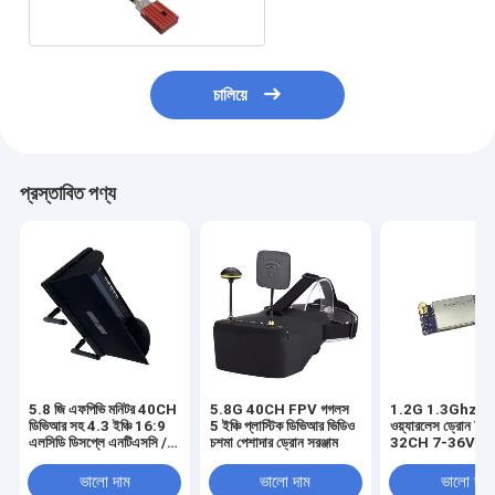
200g
চালিয়ে
প্রস্তাবিত পণ্য
5.8 জি এফপিভি মনিটর 40CH
5.8G 40CH FPV গগলস
1.2G 1.3Ghz 5
ডিভিআর সহ 4.3 ইঞ্চি 16:9
5 ইঞ্চি প্লাস্টিক ডিভিআর ভিডিও
ওয়্যারলেস ড্রোন 
এলসিডি ডিসপ্লে এনটিএসসি /
চশমা পেশাদার ড্রোন সরঞ্জাম
32CH 7-36V D
প্যাল অটো অনুসন্ধান ভিডিও
ভিডিও ট্রান্সমিটার রিসি
রেকর্ডিং আরসি এফপিভি
ভালো দাম
ভালো দাম
ভালো দাম
মাল্টিকপ্টারের জন্য