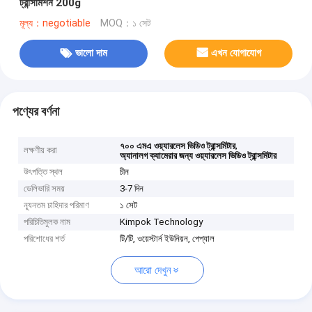
ট্রান্সমিশন 200g
মূল্য：negotiable
MOQ：১ সেট
ভালো দাম
এখন যোগাযোগ
পণ্যের বর্ণনা
,
৭০০ এমএ ওয়্যারলেস ভিডিও ট্রান্সমিটার
লক্ষণীয় করা
অ্যানালগ ক্যামেরার জন্য ওয়্যারলেস ভিডিও ট্রান্সমিটার
উৎপত্তি স্থল
চীন
ডেলিভারি সময়
3-7 দিন
ন্যূনতম চাহিদার পরিমাণ
১ সেট
পরিচিতিমুলক নাম
Kimpok Technology
পরিশোধের শর্ত
টি/টি, ওয়েস্টার্ন ইউনিয়ন, পেপ্যাল
আরো দেখুন