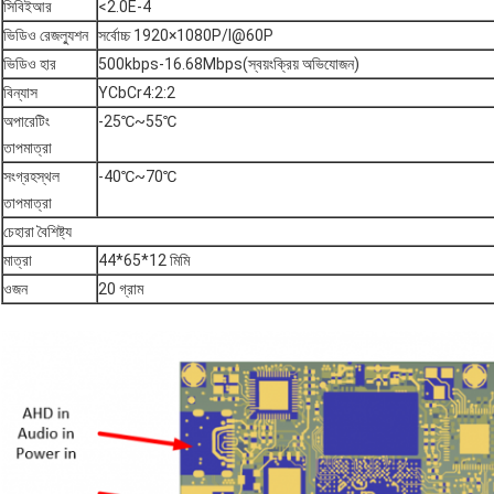
সিবিইআর
<2.0E-4
ভিডিও রেজল্যুশন
সর্বোচ্চ 1920×1080P/I@60P
ভিডিও হার
500kbps-16.68Mbps(স্বয়ংক্রিয় অভিযোজন)
বিন্যাস
YCbCr4:2:2
অপারেটিং
-25℃~55℃
তাপমাত্রা
সংগ্রহস্থল
-40℃~70℃
তাপমাত্রা
চেহারা বৈশিষ্ট্য
মাত্রা
44*65*12 মিমি
ওজন
20 গ্রাম