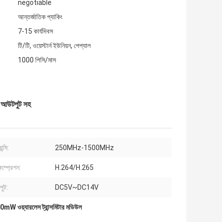
negotiable
আন্তর্জাতিক প্যাকিং
7-15 কার্যদিবস
টি/টি, ওয়েস্টার্ন ইউনিয়ন, পেপ্যাল
1000 পিসি/মাস
 আউটপুট সহ
ন্সি:
250MHz-1500MHz
ম্প্রেশন:
H.264/H.265
পুট:
DC5V~DC14V
mW ওয়্যারলেস ট্রান্সমিটার মডিউল