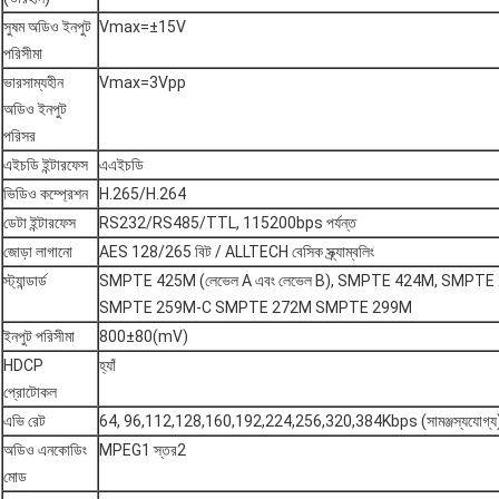
সুষম অডিও ইনপুট
Vmax=±15V
পরিসীমা
ভারসাম্যহীন
Vmax=3Vpp
অডিও ইনপুট
পরিসর
এইচডি ইন্টারফেস
এএইচডি
ভিডিও কম্প্রেশন
H.265/H.264
ডেটা ইন্টারফেস
RS232/RS485/TTL, 115200bps পর্যন্ত
জোড়া লাগানো
AES 128/265 বিট / ALLTECH বেসিক স্ক্র্যাম্বলিং
স্ট্যান্ডার্ড
SMPTE 425M (লেভেল A এবং লেভেল B), SMPTE 424M, SMPTE 
SMPTE 259M-C SMPTE 272M SMPTE 299M
ইনপুট পরিসীমা
800±80(mV)
HDCP
হ্যাঁ
প্রোটোকল
এভি রেট
64, 96,112,128,160,192,224,256,320,384Kbps (সামঞ্জস্যযোগ্য
অডিও এনকোডিং
MPEG1 স্তর2
মোড