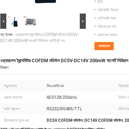
মূল্য:
প্যাকেজিং বিবরণ:
ডেলিভারি সময়:
পরিশোধের শর্ত:
বড় ইমেজ :
ওয়্যারলেস ট্রান্সমিটার COFDM মডিউল DC5V-
যোগানের ক্ষমতা:
DC14V 200mW সাপোর্ট সিরিয়াল আউটপুট সহ
যোগাযোগ
ওয়্যারলেস ট্রান্সমিটার COFDM মডিউল DC5V-DC14V 200mW সাপোর্ট সিরিয়াল
বিবরণ
মড্যুলেশন:
সিওএফডিএম
ফ্রিকোয়ে
জোড়া লাগানো:
AES128/256bits
ভিডিও ক
ডাটা প্রবেশ:
RS232/RS485/TTL
ডিসি ইন
বিশেষভাবে তুলে ধরা:
DC5V COFDM মডিউল
,
DC14V COFDM মডিউল
,
200