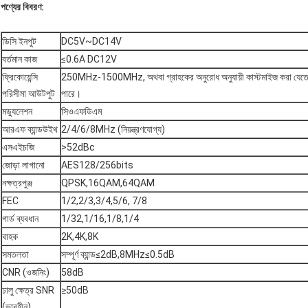
পণ্যের বিবরণ:
ডিসি ইনপুট
DC5V~DC14V
বর্তমান কাজ
≤0.6A DC12V
ফ্রিকোয়েন্সি
250MHz-1500MHz, অথবা গ্রাহকের অনুরোধ অনুযায়ী কাস্টমাইজ করা যেত
পরিসীমা আউটপুট
পারে।
মড্যুলেশন
সিওএফডিএম
আরএফ ব্যান্ডউইথ
2/4/6/8MHz (নিয়ন্ত্রণযোগ্য)
এসএইচজি
>52dBc
জোড়া লাগানো
AES128/256bits
নক্ষত্রপুঞ্জ
QPSK,16QAM,64QAM
FEC
1/2,2/3,3/4,5/6, 7/8
গার্ড ব্যবধান
1/32,1/16,1/8,1/4
বাহক
2K,4K,8K
সমতলতা
সম্পূর্ণ ব্যান্ড≤2dB,8MHz≤0.5dB
CNR (ওজনিং)
58dB
ঢালু ক্ষেত্র SNR
≥50dB
(ভারহীন)