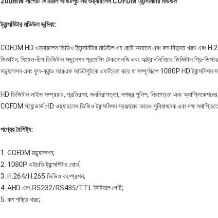
200mW সাপোর্ট সিরিয়াল আউটপুট সহ ওয়্যারলেস COFDM ট্রান্সমিটার মডিউল
ট্রান্সমিটার মডিউল ভূমিকা:
COFDM HD ওয়্যারলেস ভিডিও ট্রান্সমিটার মডিউল এর ছোট আয়তন এবং কম বিদ্যুত খরচ এবং H.2
ডিজাইন, সিঙ্গেল-চিপ ডিজিটাল মডুলেশন প্রসেসিং টেকনোলজি এবং আল্ট্রা-লিনিয়ার ডিজিটাল প্রি-ডিস
মড্যুলেশন এবং ফুল-ব্যান্ড আরএফ আউটপুটকে একত্রিত করে যা সম্পূর্ণরূপে 1080P HD ট্রান্সমিশন স
HD ডিজিটাল লাইভ সম্প্রচার, প্রতিরক্ষা, জননিরাপত্তা, সশস্ত্র পুলিশ, নিরাপত্তা এবং অ্যাপ্লিক
COFDM স্ট্যান্ডার্ড HD ওয়্যারলেস ভিডিও ট্রান্সমিশন সরঞ্জামের আরও সুবিধাজনক এবং দক্ষ সমাপ্তি
পণ্যের বৈশিষ্ট্য:
1. COFDM মড্যুলেশন;
2. 1080P এইচডি ট্রান্সমিটার বোর্ড;
3. H.264/H.265 ভিডিও কম্প্রেশন;
4. AHD এবং RS232/RS485/TTL সিরিয়াল পোর্ট;
5. কম শক্তি খরচ;