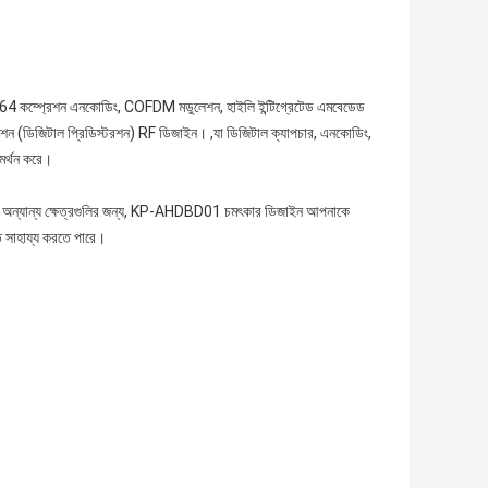
64 কম্প্রেশন এনকোডিং, COFDM মডুলেশন, হাইলি ইন্টিগ্রেটেড এমবেডেড
্টরশন (ডিজিটাল প্রিডিস্টরশন) RF ডিজাইন। ,যা ডিজিটাল ক্যাপচার, এনকোডিং,
মর্থন করে।
েশনের অন্যান্য ক্ষেত্রগুলির জন্য, KP-AHDBD01 চমৎকার ডিজাইন আপনাকে
তে সাহায্য করতে পারে।