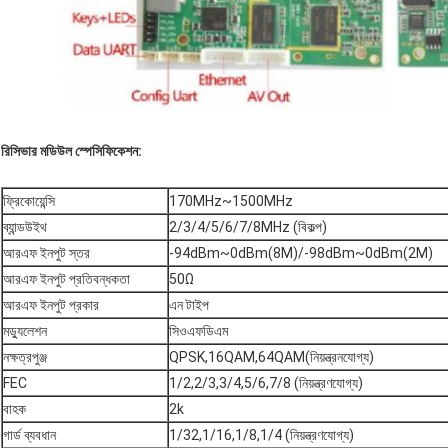
রিসিভার মডিউল স্পেসিফিকেশন:
ফ্রিকোয়েন্সি
170MHz~1500MHz
ব্যান্ডউইথ
2/3/4/5/6/7/8MHz (বিকল্প)
আরএফ ইনপুট স্তর
-94dBm~0dBm(8M)/-98dBm~0dBm(2M)
আরএফ ইনপুট প্রতিবন্ধকতা
50Ω
আরএফ ইনপুট প্রকার
এন টাইপ
মড্যুলেশন
সিওএফডিএম
নক্ষত্রপুঞ্জ
QPSK,16QAM,64QAM(নিয়ন্ত্রনযোগ্য)
FEC
1/2,2/3,3/4,5/6,7/8 (নিয়ন্ত্রণযোগ্য)
বাহক
2k
গার্ড ব্যবধান
1/32,1/16,1/8,1/4 (নিয়ন্ত্রণযোগ্য)