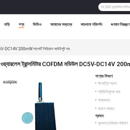
বাড়ি
পণ্য
ভিডিও
আমাদের সম্বন্ধে
কারখানা পরিদর্শন
গুণমান নিয়ন্ত্রণ
DC5V-DC14V 200mW সাপোর্ট সিরিয়াল আউটপুট সহ
ওয়্যারলেস ট্রান্সমিটার COFDM মডিউল DC5V-DC14V 200mW 
পণ্যের বিবরণ:
উৎপত্তি স্থল:
পরিচিতিমুলক নাম:
সাক্ষ্যদান:
মডেল নম্বার:
প্রদান:
ন্যূনতম চাহিদার পরিমাণ: