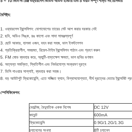
5 ~ 10 কিমি লং রেঞ্জ ওয়্যারলেস ভিডিও অডিও ইমিটার এবং 5 ওয়াট সম্পূর্ণ শক্তি সহ রিসিভার
বৈশিষ্ট্য:
1. ওয়্যারলেস ট্রান্সমিশন: যোগাযোগের তারের সেট আপ করার দরকার নেই
2. ছবি, অডিও সিঙ্ক, রঙ কালো এবং সাদা সামঞ্জস্যপূর্ণ
3. ছোট আকার, হালকা ওজন, বহন করা সহজ, ভাল ইনস্টলেশন
4. প্রতিক্রিয়াশীল, সময়মত, রিয়েল-টাইম ট্রান্সমিশন পাঠান এবং গ্রহণ করুন
5. FM মোড ব্যবহার করে, অ্যান্টি-হস্তক্ষেপ ক্ষমতা, ভাল ছবির গুণমান
6. অত্যন্ত সমন্বিত, স্থিতিশীল এবং নির্ভরযোগ্য সংক্রমণ দূরত্ব
7. ডিসি পাওয়ার সাপ্লাই, ব্যবহার করা সহজ।
8. বড় আউটপুট ফ্রিকোয়েন্সি, এতে সজ্জিত ফ্যান, বিশ্বাসযোগ্যতা, দীর্ঘ দূরত্বের বেতার ট্রান্সমিট প্
স্পেসিফিকেশন:
ভোল্টেজ, বৈদ্যুতিক একক বিশেষ
DC 12V
কারেন্ট
600mA
ফ্রিকোয়েন্সি
0.9G/1.2G/1.3G
চ্যানেলের সংখ্যা
8টি চ্যানেল