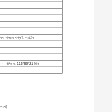
বল, পাওয়ার সাপ্লাই, অ্যান্টেনা
0mm।রিসিভার: 116*80*21 মিমি
, কালো)