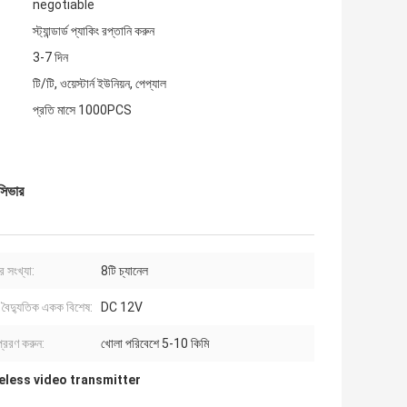
negotiable
স্ট্যান্ডার্ড প্যাকিং রপ্তানি করুন
3-7 দিন
টি/টি, ওয়েস্টার্ন ইউনিয়ন, পেপ্যাল
প্রতি মাসে 1000PCS
সিভার
র সংখ্যা:
8টি চ্যানেল
, বৈদ্যুতিক একক বিশেষ:
DC 12V
্রেরণ করুন:
খোলা পরিবেশে 5-10 কিমি
eless video transmitter