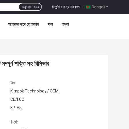
উদ্ধৃতির জন্য আবেদন
|
Bengali
অনুসন্ধান করুন
আমাদের সাথে যোগাযোগ
খবর
মামলা
ম্পূর্ণ শক্তি সহ রিসিভার
চীন
Kimpok Technology / OEM
CE/FCC
KP-A5
1 সেট