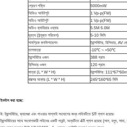
প্রেরণ শক্তি
5000mW
ভিডিও আউটপুট
1 Vp-p(FM)
অডিও আউটপুট
1 Vp-p(FM)
অডিও ক্যারিয়ার ওয়্যার
5.5M 6.0M
দূরত্ব (উন্মুক্ত পরিবেশ)
5-10 কিমি
সামগ্রিক কনফিগারেশন
ট্রান্সমিটার, রিসিভার, AV কে
তাপমাত্রা
-10℃ ~ +50℃
ট্রান্সমিটার ওজন
388 গ্রাম
রিসিভার ওজন
120 গ্রাম
মাত্রা (L * W * H)
ট্রান্সমিটার: 111*67*6
বাক্সের আকার (L * W * H)
245*160*65 মিমি
ইনস্টল করা হচ্ছে:
উ: ট্রান্সমিটার, ক্যামেরা এবং পাওয়ার সাপ্লাই সংযোগের জন্য লাইনটিতে 5টি প্লাগ রয়েছে৷
ট্রান্সমিটারের সাথে সংযোগকারী লাইনের একটি পয়েন্ট, অন্যটিতে 4টি প্লাগ রয়েছে (লাল, হলুদ, সাদা