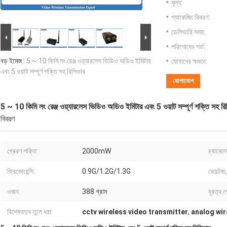
মূল্য:
প্যাকেজিং বিবরণ:
ডেলিভারি সময়:
পরিশোধের শর্ত:
বড় ইমেজ :
5 ~ 10 কিমি লং রেঞ্জ ওয়্যারলেস ভিডিও অডিও ইমিটার
যোগানের ক্ষমতা:
এবং 5 ওয়াট সম্পূর্ণ শক্তি সহ রিসিভার
যোগাযোগ
5 ~ 10 কিমি লং রেঞ্জ ওয়্যারলেস ভিডিও অডিও ইমিটার এবং 5 ওয়াট সম্পূর্ণ শক্তি সহ রি
বিবরণ
প্রেরণ শক্তি:
2000mW
চ্যানেলে
ফ্রিকোয়েন্সি:
0.9G/1.2G/1.3G
ভোল্টেজ
ওজন:
388 গ্রাম
দূরত্ব প
বিশেষভাবে তুলে ধরা:
cctv wireless video transmitter
,
analog wir