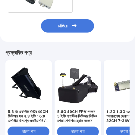
রিসিভার
চালিয়ে
প্রস্তাবিত পণ্য
5.8 জি এফপিভি মনিটর 40CH
5.8G 40CH FPV গগলস
1.2G 1.3Ghz 5
ডিভিআর সহ 4.3 ইঞ্চি 16:9
5 ইঞ্চি প্লাস্টিক ডিভিআর ভিডিও
ওয়্যারলেস ড্রোন 
এলসিডি ডিসপ্লে এনটিএসসি /
চশমা পেশাদার ড্রোন সরঞ্জাম
32CH 7-36V D
প্যাল অটো অনুসন্ধান ভিডিও
ভিডিও ট্রান্সমিটার রিসি
রেকর্ডিং আরসি এফপিভি
ভালো দাম
ভালো দাম
ভালো দাম
মাল্টিকপ্টারের জন্য