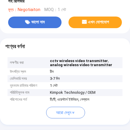
সহ রিসিভার
মূল্য：Negotiaiton
MOQ：1 সেট
ভালো দাম
এখন যোগাযোগ
পণ্যের বর্ণনা
,
cctv wireless video transmitter
লক্ষণীয় করা
analog wireless video transmitter
উৎপত্তি স্থল
চীন
ডেলিভারি সময়
3-7 দিন
ন্যূনতম চাহিদার পরিমাণ
1 সেট
পরিচিতিমুলক নাম
Kimpok Technology / OEM
পরিশোধের শর্ত
টি/টি, ওয়েস্টার্ন ইউনিয়ন, পেপ্যাল
আরো দেখুন