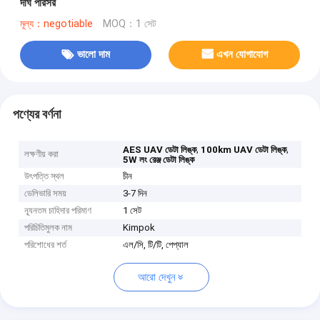
দীর্ঘ পরিসর
মূল্য：negotiable
MOQ：1 সেট
ভালো দাম
এখন যোগাযোগ
পণ্যের বর্ণনা
,
,
AES UAV ডেটা লিঙ্ক
100km UAV ডেটা লিঙ্ক
লক্ষণীয় করা
5W লং রেঞ্জ ডেটা লিঙ্ক
উৎপত্তি স্থল
চীন
ডেলিভারি সময়
3-7 দিন
ন্যূনতম চাহিদার পরিমাণ
1 সেট
পরিচিতিমুলক নাম
Kimpok
পরিশোধের শর্ত
এল/সি, টি/টি, পেপ্যাল
আরো দেখুন