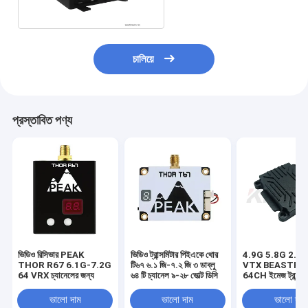
চালিয়ে
প্রস্তাবিত পণ্য
ভিডিও রিসিভার PEAK
ভিডিও ট্রান্সমিটার পিইএকে থোর
4.9G 5.8G 2.5
THOR R67 6.1G-7.2G
টি৬৭ ৬.১ জি-৭.২ জি ৩ ডাব্লু
VTX BEASTFP
64 VRX চ্যানেলের জন্য
৬৪ টি চ্যানেল ৯-২৮ ভোল্ট ডিসি
64CH ইমেজ ট্রান্সম
আনুষাঙ্গিক
ভালো দাম
ভালো দাম
ভালো দাম