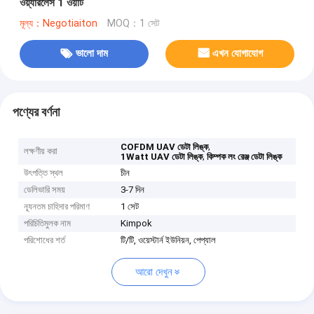
ওয়্যারলেস 1 ওয়াট
মূল্য：Negotiaiton
MOQ：1 সেট
ভালো দাম
এখন যোগাযোগ
পণ্যের বর্ণনা
,
COFDM UAV ডেটা লিঙ্ক
লক্ষণীয় করা
,
1Watt UAV ডেটা লিঙ্ক
কিম্পক লং রেঞ্জ ডেটা লিঙ্ক
উৎপত্তি স্থল
চীন
ডেলিভারি সময়
3-7 দিন
ন্যূনতম চাহিদার পরিমাণ
1 সেট
পরিচিতিমুলক নাম
Kimpok
পরিশোধের শর্ত
টি/টি, ওয়েস্টার্ন ইউনিয়ন, পেপ্যাল
আরো দেখুন