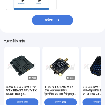
চালিয়ে
প্রস্তাবিত পণ্য
4.9G 5.8G 2.5W FPV
1.7G VTX 1.9G VTX
3.3G 3.5W FP
VTX BEASTFPV VTX
6W ওয়্যারলেস ভিডিও
ভিডিও ট্রান্সমিটার 3
64CH Image
ট্রান্সমিটার 20km দীর্ঘ দূরত্বের
VTX IRC 24CH
Transmission Drone
চিত্র সংক্রমণ
25mW/2000m
Accessories
FPV VTX মডিউল 
ভালো দাম
ভালো দাম
ভালো দাম