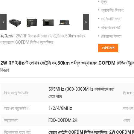
মূল্য:
প্যাকেজিং বিবরণ:
ডেলিভারি সময়:
পরিশোধের শর্ত:
বড় ইমেজ :
2W RF ইথারনেট লোয়ার লেটেন্সি সহ 50km পর্যন্ত
যোগানের ক্ষমতা:
ওয়্যারলেস COFDM ভিডিও ট্রান্সমিটার
যোগাযোগ
2W RF ইথারনেট লোয়ার লেটেন্সি সহ 50km পর্যন্ত ওয়্যারলেস COFDM ভিডিও ট্রান্স
বিবরণ
595MHz (300-3300MHz কাস্টমাইজ করা
ফ্রিকোয়েন্সি/ডেটা:
ফ্রিকোয়
যেতে পারে
আরএফ ব্যান্ডউইথ:
1/2/4/8MHz
আরএফ শ
মড্যুলেশন:
FDD-COFDM 2K
ওজন:
বিশেষভাবে তুলে ধরা:
লোয়ার লেটেন্সি COFDM ভিডিও ট্রান্সমিটার
,
2W COFDM ভিডিও