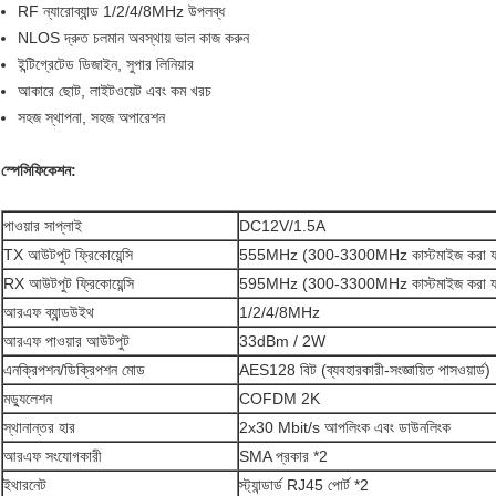
RF ন্যারোব্যান্ড 1/2/4/8MHz উপলব্ধ
NLOS দ্রুত চলমান অবস্থায় ভাল কাজ করুন
ইন্টিগ্রেটেড ডিজাইন, সুপার লিনিয়ার
আকারে ছোট, লাইটওয়েট এবং কম খরচ
সহজ স্থাপনা, সহজ অপারেশন
স্পেসিফিকেশন:
পাওয়ার সাপ্লাই
DC12V/1.5A
TX আউটপুট ফ্রিকোয়েন্সি
555MHz (300-3300MHz কাস্টমাইজ করা যায
RX আউটপুট ফ্রিকোয়েন্সি
595MHz (300-3300MHz কাস্টমাইজ করা যায
আরএফ ব্যান্ডউইথ
1/2/4/8MHz
আরএফ পাওয়ার আউটপুট
33dBm / 2W
এনক্রিপশন/ডিক্রিপশন মোড
AES128 বিট (ব্যবহারকারী-সংজ্ঞায়িত পাসওয়ার্ড)
মড্যুলেশন
COFDM 2K
স্থানান্তর হার
2x30 Mbit/s আপলিংক এবং ডাউনলিংক
আরএফ সংযোগকারী
SMA প্রকার *2
ইথারনেট
স্ট্যান্ডার্ড RJ45 পোর্ট *2