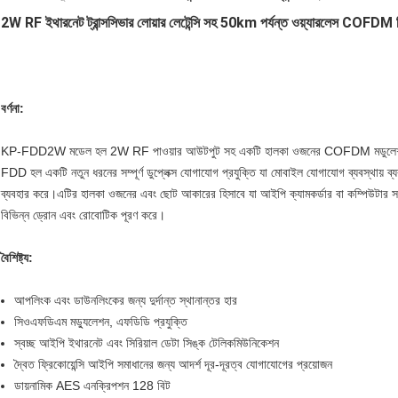
2W RF ইথারনেট ট্রান্সসিভার লোয়ার লেটেন্সি সহ 50km পর্যন্ত ওয়্যারলেস COFDM ভিড
বর্ণনা:
KP-FDD2W মডেল হল 2W RF পাওয়ার আউটপুট সহ একটি হালকা ওজনের COFDM মডুলেশন ন
FDD হল একটি নতুন ধরনের সম্পূর্ণ ডুপ্লেক্স যোগাযোগ প্রযুক্তি যা মোবাইল যোগাযোগ ব্যবস্থায় ব্
ব্যবহার করে।এটির হালকা ওজনের এবং ছোট আকারের হিসাবে যা আইপি ক্যামকর্ডার বা কম্পিউটার সংযোগ
বিভিন্ন ড্রোন এবং রোবোটিক পূরণ করে।
বৈশিষ্ট্য:
আপলিংক এবং ডাউনলিংকের জন্য দুর্দান্ত স্থানান্তর হার
সিওএফডিএম মড্যুলেশন, এফডিডি প্রযুক্তি
স্বচ্ছ আইপি ইথারনেট এবং সিরিয়াল ডেটা সিঙ্ক টেলিকমিউনিকেশন
দ্বৈত ফ্রিকোয়েন্সি আইপি সমাধানের জন্য আদর্শ দূর-দূরত্ব যোগাযোগের প্রয়োজন
ডায়নামিক AES এনক্রিপশন 128 বিট