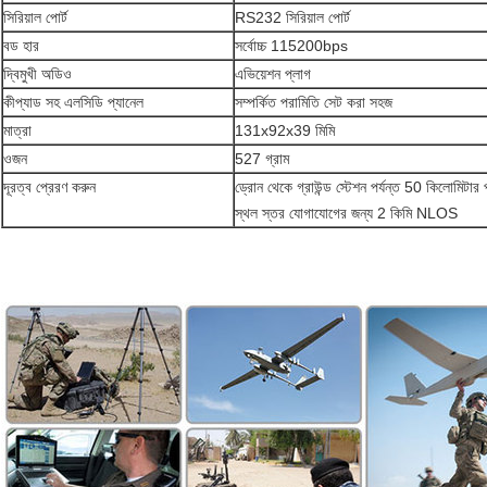
সিরিয়াল পোর্ট
RS232 সিরিয়াল পোর্ট
বড হার
সর্বোচ্চ 115200bps
দ্বিমুখী অডিও
এভিয়েশন প্লাগ
কীপ্যাড সহ এলসিডি প্যানেল
সম্পর্কিত পরামিতি সেট করা সহজ
মাত্রা
131x92x39 মিমি
ওজন
527 গ্রাম
দূরত্ব প্রেরণ করুন
ড্রোন থেকে গ্রাউন্ড স্টেশন পর্যন্ত 50 কিলোমিটার প
স্থল স্তর যোগাযোগের জন্য 2 কিমি NLOS