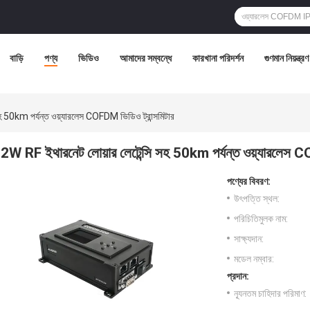
বাড়ি
পণ্য
ভিডিও
আমাদের সম্বন্ধে
কারখানা পরিদর্শন
গুণমান নিয়ন্ত্রণ
হ 50km পর্যন্ত ওয়্যারলেস COFDM ভিডিও ট্রান্সমিটার
2W RF ইথারনেট লোয়ার লেটেন্সি সহ 50km পর্যন্ত ওয়্যারলেস CO
পণ্যের বিবরণ:
উৎপত্তি স্থল:
পরিচিতিমুলক নাম:
সাক্ষ্যদান:
মডেল নম্বার:
প্রদান:
ন্যূনতম চাহিদার পরিমাণ: