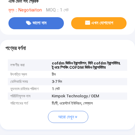
এভি ডেটা সহ প্রেরক
মূল্য：Negotiaiton
MOQ：1 সেট
ভালো দাম
এখন যোগাযোগ
পণ্যের বর্ণনা
,
,
cofdm ভিডিও ট্রান্সমিশন
মিনি cofdm ট্রান্সমিটার
লক্ষণীয় করা
টু ওয়ে স্পিকিং COFDM ভিডিও ট্রান্সমিটার
উৎপত্তি স্থল
চীন
ডেলিভারি সময়
3-7 দিন
ন্যূনতম চাহিদার পরিমাণ
1 সেট
পরিচিতিমুলক নাম
Kimpok Technology / OEM
পরিশোধের শর্ত
টি/টি, ওয়েস্টার্ন ইউনিয়ন, পেপ্যাল
আরো দেখুন