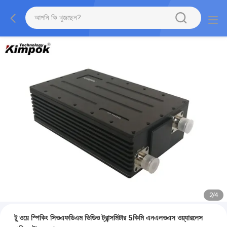
2
/
4
টু ওয়ে স্পিকিং সিওএফডিএম ভিডিও ট্রান্সমিটার 5কিমি এনএলওএস ওয়্যারলেস