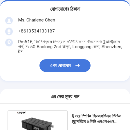
যোগাযোগের ঠিকানা
Ms. Charlene Chen
+8613534133187
Rm616, কিংসিগন্যাল সিগন্যাল কমিউনিকেশন টেকনোলজি ইন্ডাস্ট্রিয়াল
পার্ক, নং 50 Baolong 2nd রাস্তা, Longgang জেলা, Shenzhen,
চীন
এখন যোগাযোগ
এর সেরা মূল্য পান
টু ওয়ে স্পিকিং সিওএফডিএম ভিডিও
ট্রান্সমিটার 5কিমি এনএলওএস
ওয়্যারলেস এভি ডেটা সহ প্রেরক