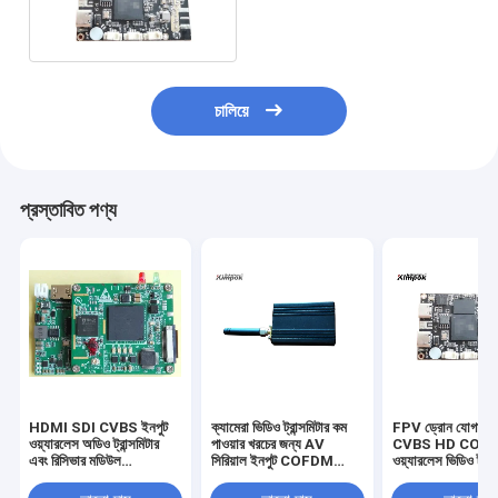
ডেটা পোর্টের জন্য AHD COFDM
মডিউল OEM
চালিয়ে
প্রস্তাবিত পণ্য
HDMI SDI CVBS ইনপুট
ক্যামেরা ভিডিও ট্রান্সমিটার কম
FPV ড্রোন যোগাযোগ
ওয়্যারলেস অডিও ট্রান্সমিটার
পাওয়ার খরচের জন্য AV
CVBS HD COF
এবং রিসিভার মডিউল
সিরিয়াল ইনপুট COFDM
ওয়্যারলেস ভিডিও ট্রান্
300Mhz-860MHz
মডিউল
মডিউল