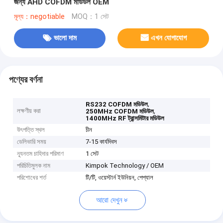
জন্য AHD COFDM মডিউল OEM
মূল্য：negotiable
MOQ：1 সেট
ভালো দাম
এখন যোগাযোগ
পণ্যের বর্ণনা
,
RS232 COFDM মডিউল
লক্ষণীয় করা
,
250MHz COFDM মডিউল
1400MHz RF ট্রান্সমিটার মডিউল
উৎপত্তি স্থল
চীন
ডেলিভারি সময়
7-15 কার্যদিবস
ন্যূনতম চাহিদার পরিমাণ
1 সেট
পরিচিতিমুলক নাম
Kimpok Technology / OEM
পরিশোধের শর্ত
টি/টি, ওয়েস্টার্ন ইউনিয়ন, পেপ্যাল
আরো দেখুন