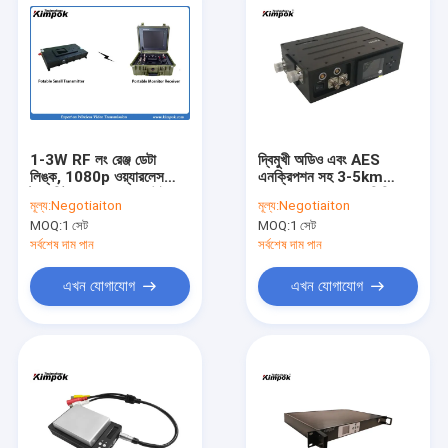
1-3W RF লং রেঞ্জ ডেটা
দ্বিমুখী অডিও এবং AES
লিঙ্ক, 1080p ওয়্যারলেস
এনক্রিপশন সহ 3-5km
ট্রান্সমিটার 8MHz ব্যান্ডউইথ
COFDM ওয়্যারলেস ভিডিও
মূল্য:
Negotiaiton
মূল্য:
Negotiaiton
ট্রান্সমিটার
MOQ:
1 সেট
MOQ:
1 সেট
সর্বশেষ দাম পান
সর্বশেষ দাম পান
এখন যোগাযোগ
এখন যোগাযোগ
বাড়ি
পণ্য
ভিডিও