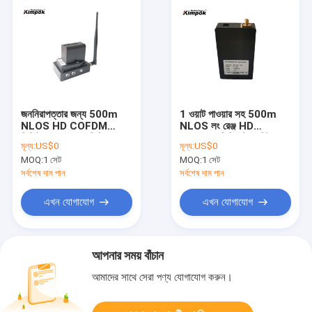
জননিরাপত্তার জন্য 500m
1 ওয়াট পাওয়ার সহ 500m
NLOS HD COFDM
NLOS লং রেঞ্জ HD
ডিজিটাল ওয়্যারলেস ভিডিও
COFDM ভিডিও ট্রান্সমিটার
মূল্য:
US$0
মূল্য:
US$0
ট্রান্সমিটার
MOQ:
1 সেট
MOQ:
1 সেট
সর্বশেষ দাম পান
সর্বশেষ দাম পান
এখন যোগাযোগ
এখন যোগাযোগ
আপনার সময় বাঁচান
আমাদের সাথে সেরা পণ্য যোগাযোগ করুন।