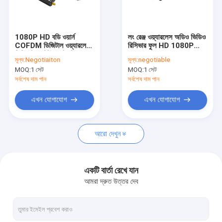
আমাদের সম্বন্ধে
কারখানা পরিদর্শন
1080P HD বডি ওয়ার্ন
লং রেঞ্জ ওয়্যারলেস অডিও ভিডিও
COFDM ডিজিটাল ওয়্যারলেস
রিসিভার ফুল HD 1080P
গুণমান নিয়ন্ত্রণ
ভিডিও ট্রান্সমিটার ডেটা লিঙ্ক সহ
300MHz-4400MHz
মূল্য:
Negotiaiton
মূল্য:
negotiable
MOQ:
1 সেট
MOQ:
1 সেট
আমাদের সাথে যোগাযোগ
সর্বশেষ দাম পান
সর্বশেষ দাম পান
খবর
এখন যোগাযোগ
এখন যোগাযোগ
মামলা
আরো দেখুন
ড্রোন ভিটিএক্স
একটি বার্তা রেখে যান
আমরা দ্রুত উত্তর দেব
FPV ভিডিও ট্রান্সমিটার
এফপিভি ভিডিও রিসিভার