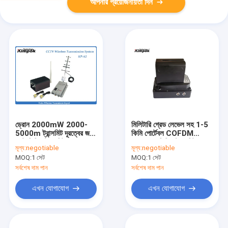
আপনার প্রয়োজনীয়তা দিন
ড্রোন 2000mW 2000-
মিলিটারি গ্রেড লেভেল সহ 1-5
5000m ট্রান্সমিট দূরত্বের জন্য
কিমি পোর্টেবল COFDM
ছোট ভিডিও ট্রান্সমিটার এবং
ওয়্যারলেস ভিডিও ট্রান্সমিটার
মূল্য:
negotiable
মূল্য:
negotiable
রিসিভার
MOQ:
1 সেট
MOQ:
1 সেট
সর্বশেষ দাম পান
সর্বশেষ দাম পান
এখন যোগাযোগ
এখন যোগাযোগ