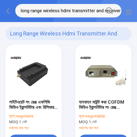
Long Range Wireless Hdmi Transmitter And
Receiver
(41)
লাইটওয়েট লং রেঞ্জ এফপিভি
যানবাহন মাউন্ট করা COFDM
ভিডিও ট্রান্সমিটার এবং রিসিভার 1
ভিডিও ট্রান্সমিটার লং রেঞ্জ
ওয়াট লং রেঞ্জ 20 কিমি
ওয়্যারলেস H.264 2K
মূল্য:
negotiate
মূল্য:
negotiable
QPSK
MOQ:
1 সেট
MOQ:
1 সেট
সর্বশেষ দাম পান
সর্বশেষ দাম পান