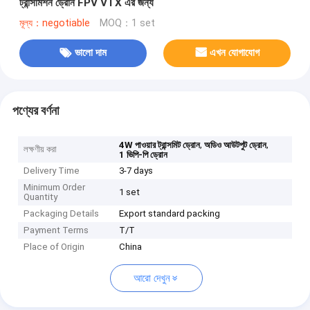
ট্রান্সমিশন ড্রোন FPV VTX এর জন্য
মূল্য：negotiable
MOQ：1 set
ভালো দাম
এখন যোগাযোগ
পণ্যের বর্ণনা
,
,
4W পাওয়ার ট্রান্সমিট ড্রোন
অডিও আউটপুট ড্রোন
লক্ষণীয় করা
1 ভিপি-পি ড্রোন
Delivery Time
3-7 days
Minimum Order
1 set
Quantity
Packaging Details
Export standard packing
Payment Terms
T/T
Place of Origin
China
আরো দেখুন