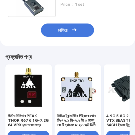
ড্রোন FPV VTX এর জন্য
Price： 1 set
চালিয়ে
প্রস্তাবিত পণ্য
ভিডিও রিসিভার PEAK
ভিডিও ট্রান্সমিটার পিইএকে থোর
4.9G 5.8G 2.5
THOR R67 6.1G-7.2G
টি৬৭ ৬.১ জি-৭.২ জি ৩ ডাব্লু
VTX BEASTFP
64 VRX চ্যানেলের জন্য
৬৪ টি চ্যানেল ৯-২৮ ভোল্ট ডিসি
64CH ইমেজ ট্রান্সম
আনুষাঙ্গিক